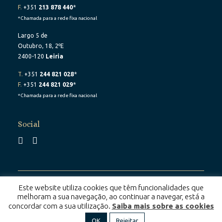
F.
+351
213 878 440
*
*Chamada para a rede fixa nacional
Largo 5 de
Outubro, 18, 2ºE
2400-120
Leiria
T.
+351
244 821 028
*
F.
+351
244 821 029
*
*Chamada para a rede fixa nacional
Social
© 2025 RBCM – Todos os direitos reservados | By:
Este website utiliza cookies que têm funcionalidades que
Belo Digital
melhoram a sua navegação, ao continuar a navegar, está a
concordar com a sua utilização.
Saiba mais sobre as cookies
Política de Privacidade
|
Livro de Reclamações
OK
Rejeitar